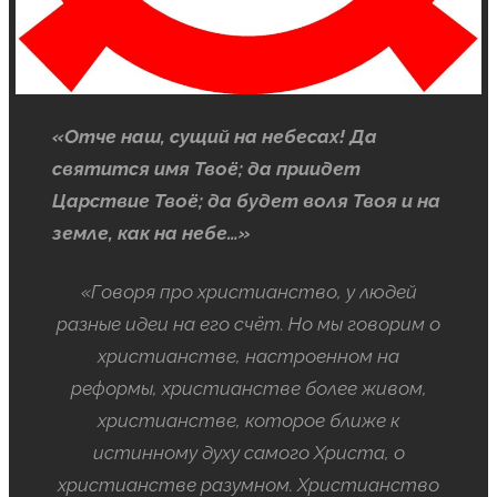
«Отче наш, сущий на небесах! Да
святится имя Твоё; да приидет
Царствие Твоё; да будет воля Твоя и на
земле, как на небе…»
«Говоря про христианство, у людей
разные идеи на его счёт. Но мы говорим о
христианстве, настроенном на
реформы, христианстве более живом,
христианстве, которое ближе к
истинному духу самого Христа, о
христианстве разумном. Христианство