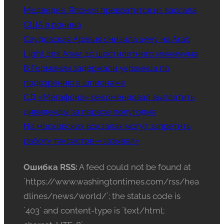
Медведев: Япония превратится из вассала
США в ронина
Саудовская Аравия снизила цену на Arab
Light для Азии до шестилетнего минимума
В Германии задержали украинца по
подозрению в шпионаже
СД «Мегафона» рекомендовал выплатить
дивиденды за первое полугодие
На московских вокзалах могут запретить
работу таксистов-«зазывал»
Ошибка RSS:
A feed could not be found at
`https://www.washingtontimes.com/rss/hea
dlines/news/world/`; the status code is
`403` and content-type is `text/html;