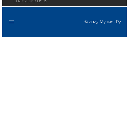
charset=UTF-8`
© 2023 Мунист.Ру