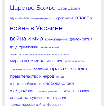
Царство Божье
Царь Царей
власть
ад и небеса
бюрократия
антикоммунизм
война в Украине
война и мир
демократия
грехопадение
децентрализация
дешёвое жильё
доля ответственности человека
дом из самана
мир во всём мире
монархия
нравственность
права человека
политика
основные тезисы
правительство и народ
птицы
свобода слова
светское общество
свободный секс
семейные ценности
своими руками
спасение
суверенитет
тирания
третья мировая война
фарисеи