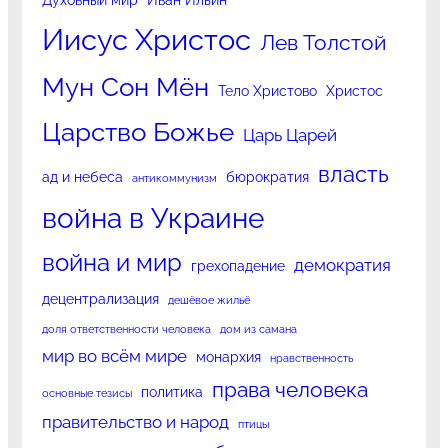
Иисус Христос
Лев Толстой
Мун Сон Мён
Тело Христово
Христос
Царство Божье
Царь Царей
власть
ад и небеса
бюрократия
антикоммунизм
война в Украине
война и мир
демократия
грехопадение
децентрализация
дешёвое жильё
доля ответственности человека
дом из самана
мир во всём мире
монархия
нравственность
права человека
политика
основные тезисы
правительство и народ
птицы