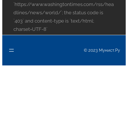
`https://www.washingtontimes.com/rss/hea
dlines/news/world/`; the status code is
`403` and content-type is `text/html;
charset=UTF-8`
© 2023 Мунист.Ру