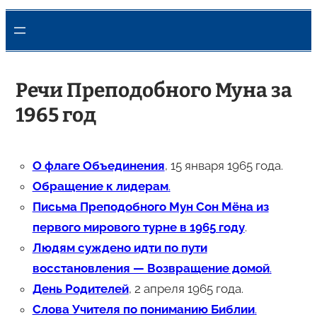
Речи Преподобного Муна за
1965 год
О флаге Объединения
, 15 января 1965 года.
Обращение к лидерам
.
Письма Преподобного Мун Сон Мёна из
первого мирового турне в 1965 году
.
Людям суждено идти по пути
восстановления — Возвращение домой
.
День Родителей
, 2 апреля 1965 года.
Слова Учителя по пониманию Библии
.