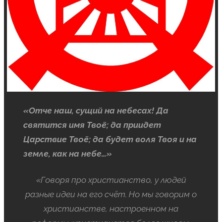
«Отче наш, сущий на небесах! Да
святится имя Твоё; да приидет
Царствие Твоё; да будет воля Твоя и на
земле, как на небе…»
«Говоря про христианство, у людей
разные идеи на его счёт. Но мы говорим о
христианстве, настроенном на