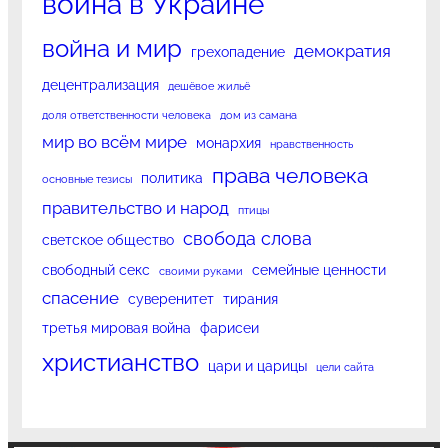
война в Украине
война и мир
демократия
грехопадение
децентрализация
дешёвое жильё
доля ответственности человека
дом из самана
мир во всём мире
монархия
нравственность
права человека
политика
основные тезисы
правительство и народ
птицы
свобода слова
светское общество
свободный секс
семейные ценности
своими руками
спасение
суверенитет
тирания
третья мировая война
фарисеи
христианство
цари и царицы
цели сайта