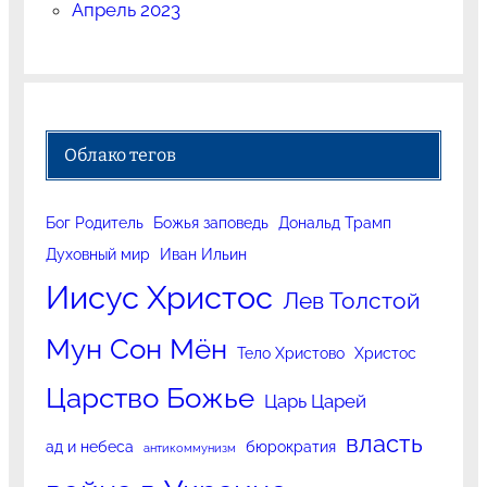
Апрель 2023
Облако тегов
Бог Родитель
Божья заповедь
Дональд Трамп
Духовный мир
Иван Ильин
Иисус Христос
Лев Толстой
Мун Сон Мён
Тело Христово
Христос
Царство Божье
Царь Царей
власть
ад и небеса
бюрократия
антикоммунизм