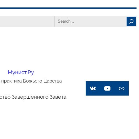
Search
Мунист.Ру
 практика Божьего Царства
VK
YouTube
Link
ство Завершенного Завета