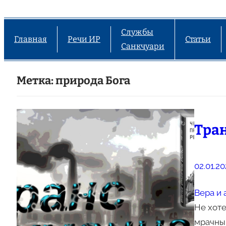
Службы
Главная
Речи ИР
Статьи
Санкчуари
Метка:
природа Бога
Тра
02.01.20
Вера и 
Не хоте
мрачным