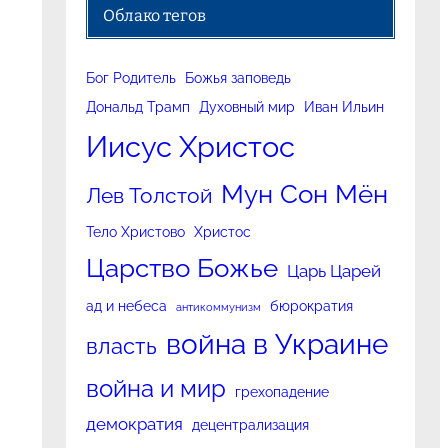
Облако тегов
Бог Родитель
Божья заповедь
Дональд Трамп
Духовный мир
Иван Ильин
Иисус Христос
Мун Сон Мён
Лев Толстой
Тело Христово
Христос
Царство Божье
Царь Царей
ад и небеса
бюрократия
антикоммунизм
война в Украине
власть
война и мир
грехопадение
демократия
децентрализация