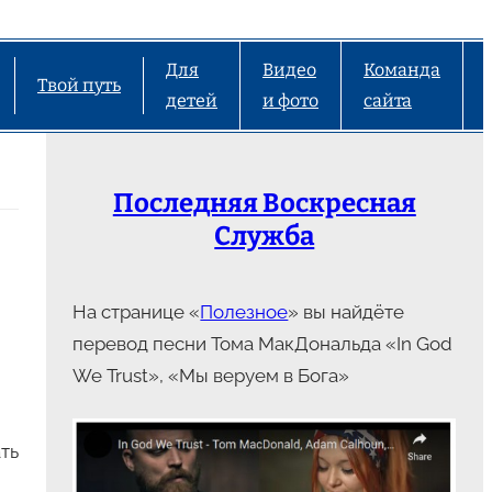
Для
Видео
Команда
Твой путь
детей
и фото
сайта
Последняя Воскресная
Служба
На странице «
Полезное
» вы найдёте
перевод песни Тома МакДональда «In God
We Trust», «Мы веруем в Бога»
ть