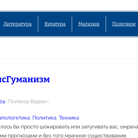
Литература
Культура
Магазин
Полезное
нсГуманизм
24
–
Поляков Вадим
–
апологетика
, 
Политика
, 
Техника
лось бы просто шокировать или запугивать вас, омрача
и прогнозами и без того мрачное существование.