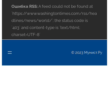
Ошибка RSS:
A feed could not be found at
`https://www.washingtontimes.com/rss/hea
dlines/news/world/`; the status code is
`403` and content-type is `text/html;
charset=UTF-8`
© 2023 Мунист.Ру