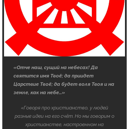
«Отче наш, сущий на небесах! Да
святится имя Твоё; да приидет
Царствие Твоё; да будет воля Твоя и на
земле, как на небе…»
«Говоря про христианство, у людей
разные идеи на его счёт. Но мы говорим о
христианстве, настроенном на