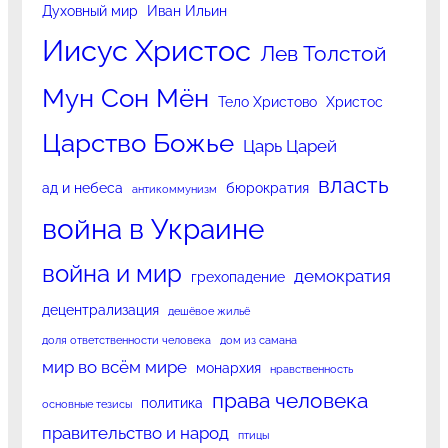
Духовный мир
Иван Ильин
Иисус Христос
Лев Толстой
Мун Сон Мён
Тело Христово
Христос
Царство Божье
Царь Царей
власть
ад и небеса
бюрократия
антикоммунизм
война в Украине
война и мир
демократия
грехопадение
децентрализация
дешёвое жильё
доля ответственности человека
дом из самана
мир во всём мире
монархия
нравственность
права человека
политика
основные тезисы
правительство и народ
птицы