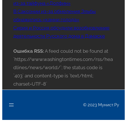
из-за тайфуна «Долфин»
В Саксонии из-за обмеления Эльбы
обнажились «камни голода»
Сирия и Россия обсудили возобновление
деятельности Русского дома в Дамаске
Ошибка RSS:
A feed could not be found at
`https://www.washingtontimes.com/rss/hea
dlines/news/world/`; the status code is
`403` and content-type is `text/html;
charset=UTF-8`
© 2023 Мунист.Ру