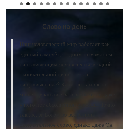
0
1
2
3
4
Слово на день
Наш человеческий мир работает как
единый самолёт, с одним штурманом,
направляющим человечество к одной
окончательной цели. Что же
направляет нас? Капитан самолёта
может делать всё, что захочет, но даже
у него нет абсолютной свободы. Точно
так же, за Богом во вселенной
окончательное слово, однако даже Он