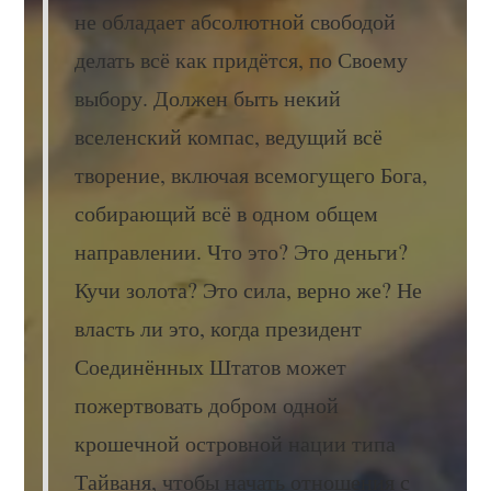
не обладает абсолютной свободой
делать всё как придётся, по Своему
выбору. Должен быть некий
вселенский компас, ведущий всё
творение, включая всемогущего Бога,
собирающий всё в одном общем
направлении. Что это? Это деньги?
Кучи золота? Это сила, верно же? Не
власть ли это, когда президент
Соединённых Штатов может
пожертвовать добром одной
крошечной островной нации типа
Тайваня, чтобы начать отношения с