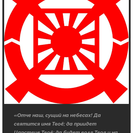
«Отче наш, сущий на небесах! Да
святится имя Твоё; да приидет
Царствие Твоё; да будет воля Твоя и на