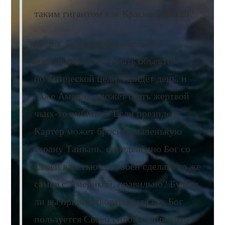
таким гигантом как Красный Китай?
Нация, будь она большой или
маленькой, может быть объектом
политической цели. Придёт день, и
даже Америка может стать жертвой
чьих-то амбиций. Если президент
Картер может бросить маленькую
страну Тайвань, определённо Бог со
Своей властью способен сделать то же
самое с Америкой, правильно? Будете
ли вы приветствовать,видя как Бог
пользуется Своей силой по прихоти,