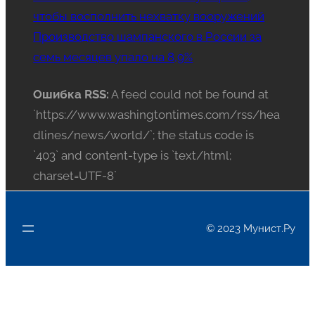
чтобы восполнить нехватку вооружений
Производство шампанского в России за
семь месяцев упало на 8,9%
Ошибка RSS:
A feed could not be found at
`https://www.washingtontimes.com/rss/hea
dlines/news/world/`; the status code is
`403` and content-type is `text/html;
charset=UTF-8`
© 2023 Мунист.Ру