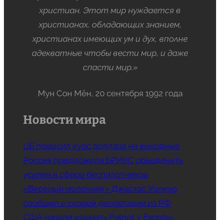
христиан. Этот мир нуждается в
христианах, обладающих знанием,
христианах имеющих ум и дух, вполне
адекватные чтобы вести мир, и даже
спасти мир.»
Мун Сон Мён, 20 сентября 1992 года
Новости мира
ЦБ повысил курс доллара на выходные
Россия предложила БРИКС объединить
усилия в сфере беспилотников
«Веселый молочник» Джастас Уолкер
сообщил о скорой депортации из РФ
США начали изымать Patriot у Европы,