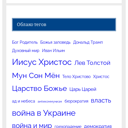
Облако тегов
Бог Родитель
Божья заповедь
Дональд Трамп
Духовный мир
Иван Ильин
Иисус Христос
Лев Толстой
Мун Сон Мён
Тело Христово
Христос
Царство Божье
Царь Царей
власть
ад и небеса
бюрократия
антикоммунизм
война в Украине
война и мир
демократия
грехопадение