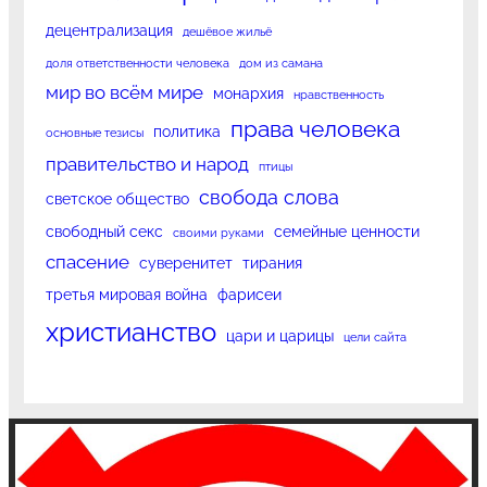
децентрализация
дешёвое жильё
доля ответственности человека
дом из самана
мир во всём мире
монархия
нравственность
права человека
политика
основные тезисы
правительство и народ
птицы
свобода слова
светское общество
свободный секс
семейные ценности
своими руками
спасение
суверенитет
тирания
третья мировая война
фарисеи
христианство
цари и царицы
цели сайта