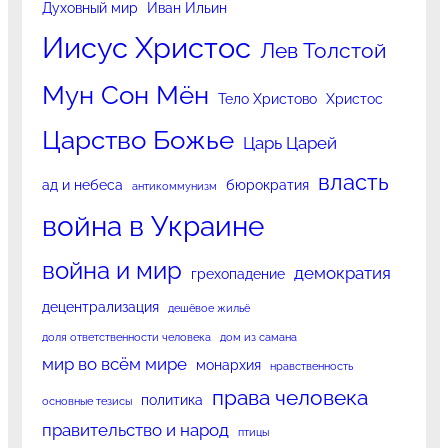
Духовный мир
Иван Ильин
Иисус Христос
Лев Толстой
Мун Сон Мён
Тело Христово
Христос
Царство Божье
Царь Царей
власть
ад и небеса
бюрократия
антикоммунизм
война в Украине
война и мир
демократия
грехопадение
децентрализация
дешёвое жильё
доля ответственности человека
дом из самана
мир во всём мире
монархия
нравственность
права человека
политика
основные тезисы
правительство и народ
птицы