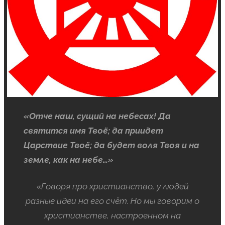
«Отче наш, сущий на небесах! Да
святится имя Твоё; да приидет
Царствие Твоё; да будет воля Твоя и на
земле, как на небе…»
«Говоря про христианство, у людей
разные идеи на его счёт. Но мы говорим о
христианстве, настроенном на