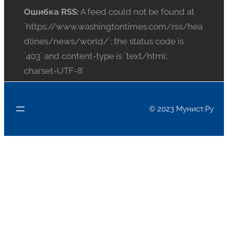
Ошибка RSS:
A feed could not be found at
`https://www.washingtontimes.com/rss/hea
dlines/news/world/`; the status code is
`403` and content-type is `text/html;
charset=UTF-8`
© 2023 Мунист.Ру