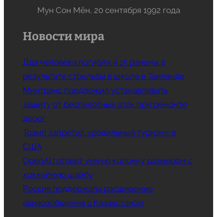
Мун Сон Мён, 20 сентября 1992 года
Новости мира
Два человека погибли и 15 ранены в
результате стрельбы в школе в Таиланде
Минтранс предложил устанавливать
защиту от беспилотных атак при ремонте
дорог
Трамп запретил «родильный туризм» в
США
OpenAI готовит умную колонку размером с
хоккейную шайбу
Россия поддержала расширение
авиасообщения с Казахстаном