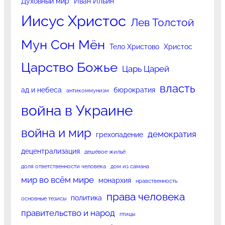
Духовный мир
Иван Ильин
Иисус Христос
Лев Толстой
Мун Сон Мён
Тело Христово
Христос
Царство Божье
Царь Царей
власть
ад и небеса
бюрократия
антикоммунизм
война в Украине
война и мир
демократия
грехопадение
децентрализация
дешёвое жильё
доля ответственности человека
дом из самана
мир во всём мире
монархия
нравственность
права человека
политика
основные тезисы
правительство и народ
птицы