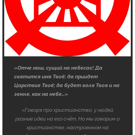
«Отче наш, сущий на небесах! Да
святится имя Твоё; да приидет
Царствие Твоё; да будет воля Твоя и на
земле, как на небе…»
«Говоря про христианство, у людей
разные идеи на его счёт. Но мы говорим о
христианстве, настроенном на