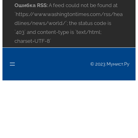
Ошибка RSS:
A feed could not be found at
`https://www.washingtontimes.com/rss/hea
dlines/news/world/`; the status code is
`403` and content-type is `text/html;
charset=UTF-8`
© 2023 Мунист.Ру