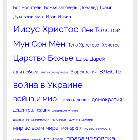
Бог Родитель
Божья заповедь
Дональд Трамп
Духовный мир
Иван Ильин
Иисус Христос
Лев Толстой
Мун Сон Мён
Тело Христово
Христос
Царство Божье
Царь Царей
власть
ад и небеса
бюрократия
антикоммунизм
война в Украине
война и мир
демократия
грехопадение
децентрализация
дешёвое жильё
доля ответственности человека
дом из самана
мир во всём мире
монархия
нравственность
права человека
политика
основные тезисы