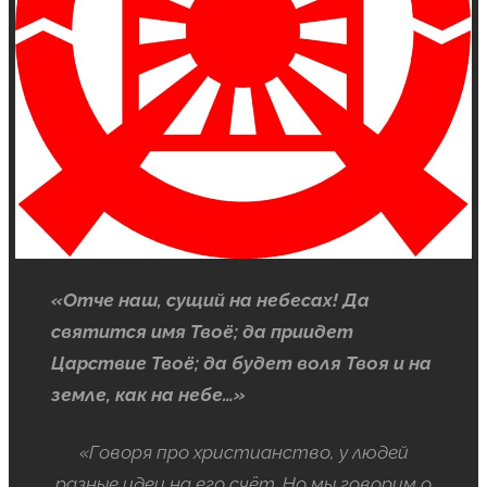
«Отче наш, сущий на небесах! Да
святится имя Твоё; да приидет
Царствие Твоё; да будет воля Твоя и на
земле, как на небе…»
«Говоря про христианство, у людей
разные идеи на его счёт. Но мы говорим о