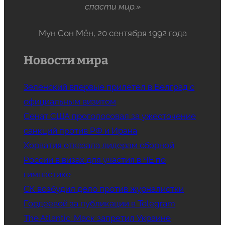
спасти мир.»
Мун Сон Мён, 20 сентября 1992 года
Новости мира
Зеленский впервые прилетел в Белград с
официальным визитом
Сенат США проголосовал за ужесточение
санкций против РФ и Ирана
Хорватия отказала лидерам сборной
России в визах для участия в ЧЕ по
гимнастике
СК возбудил дело против журналистки
Гордеевой за публикации в Telegram
The Atlantic: Маск запретил Украине