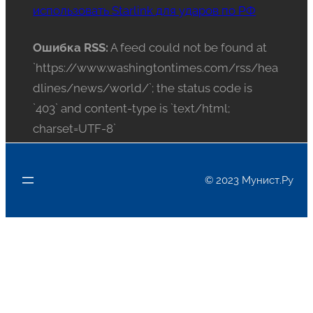
использовать Starlink для ударов по РФ
Ошибка RSS:
A feed could not be found at
`https://www.washingtontimes.com/rss/hea
dlines/news/world/`; the status code is
`403` and content-type is `text/html;
charset=UTF-8`
© 2023 Мунист.Ру