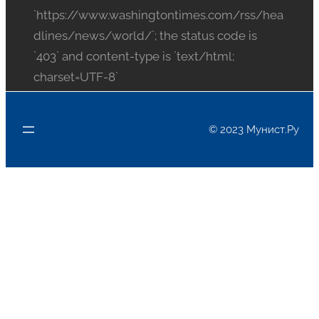
`https://www.washingtontimes.com/rss/hea
dlines/news/world/`; the status code is
`403` and content-type is `text/html;
charset=UTF-8`
© 2023 Мунист.Ру