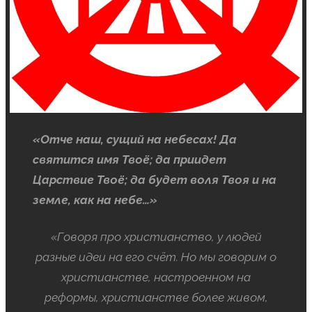
«Отче наш, сущий на небесах! Да
святится имя Твоё; да приидет
Царствие Твоё; да будет воля Твоя и на
земле, как на небе…»
«Говоря про христианство, у людей
разные идеи на его счёт. Но мы говорим о
христианстве, настроенном на
реформы, христианстве более живом,