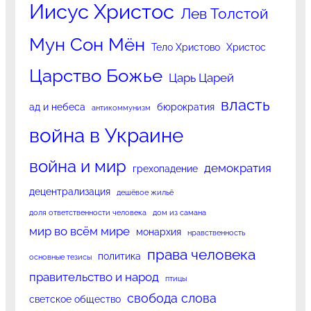
Иисус Христос
Лев Толстой
Мун Сон Мён
Тело Христово
Христос
Царство Божье
Царь Царей
власть
ад и небеса
бюрократия
антикоммунизм
война в Украине
война и мир
демократия
грехопадение
децентрализация
дешёвое жильё
доля ответственности человека
дом из самана
мир во всём мире
монархия
нравственность
права человека
политика
основные тезисы
правительство и народ
птицы
свобода слова
светское общество