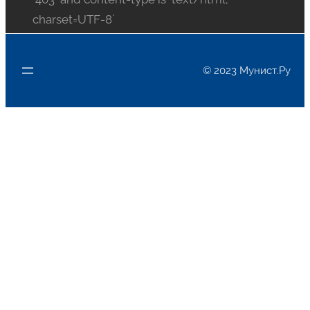
charset=UTF-8`
© 2023 Мунист.Ру