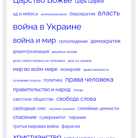
Царь Царей
власть
ад и небеса
бюрократия
антикоммунизм
война в Украине
война и мир
демократия
грехопадение
децентрализация
дешёвое жильё
доля ответственности человека
дом из самана
мир во всём мире
монархия
нравственность
права человека
политика
основные тезисы
правительство и народ
птицы
свобода слова
светское общество
свободный секс
семейные ценности
своими руками
спасение
суверенитет
тирания
третья мировая война
фарисеи
христианство
цари и царицы