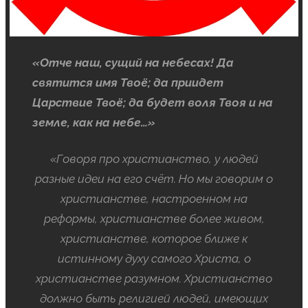
«Отче наш, сущий на небесах! Да
святится имя Твоё; да приидет
Царствие Твоё; да будет воля Твоя и на
земле, как на небе…»
«Говоря про христианство, у людей
разные идеи на его счёт. Но мы говорим о
христианстве, настроенном на
реформы, христианстве более живом,
христианстве, которое ближе к
истинному духу самого Христа, о
христианстве разумном. Христианство
должно быть религией людей, имеющих