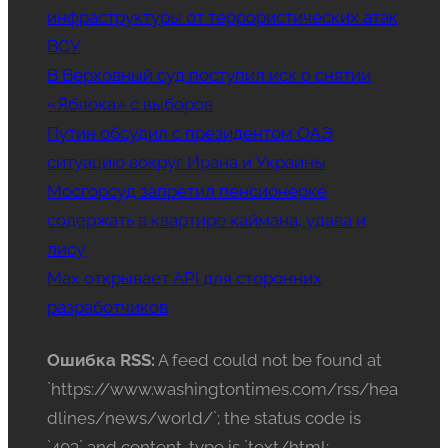
инфраструктуры от террористических атак
ВСУ
В Верховный суд поступил иск о снятии
«Яблока» с выборов
Путин обсудил с президентом ОАЭ
ситуацию вокруг Ирана и Украины
Мосгорсуд запретил пенсионерке
содержать в квартире каймана, удава и
лису
Mах открывает API для сторонних
разработчиков
Ошибка RSS:
A feed could not be found at
`https://www.washingtontimes.com/rss/hea
dlines/news/world/`; the status code is
`403` and content-type is `text/html;