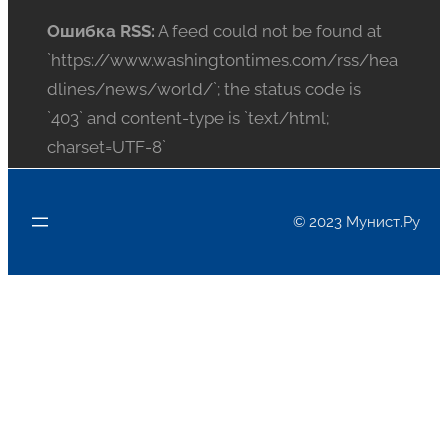
Ошибка RSS:
A feed could not be found at
`https://www.washingtontimes.com/rss/hea
dlines/news/world/`; the status code is
`403` and content-type is `text/html;
charset=UTF-8`
© 2023 Мунист.Ру