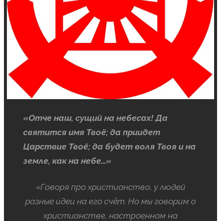
«Отче наш, сущий на небесах! Да
святится имя Твоё; да приидет
Царствие Твоё; да будет воля Твоя и на
земле, как на небе…»
«Говоря про христианство, у людей
разные идеи на его счёт. Но мы говорим о
христианстве, настроенном на