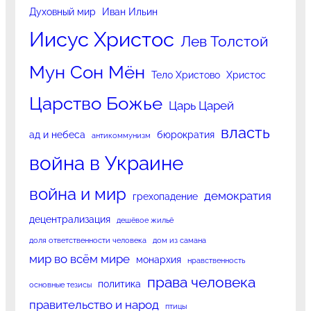
Духовный мир
Иван Ильин
Иисус Христос
Лев Толстой
Мун Сон Мён
Тело Христово
Христос
Царство Божье
Царь Царей
власть
ад и небеса
бюрократия
антикоммунизм
война в Украине
война и мир
демократия
грехопадение
децентрализация
дешёвое жильё
доля ответственности человека
дом из самана
мир во всём мире
монархия
нравственность
права человека
политика
основные тезисы
правительство и народ
птицы