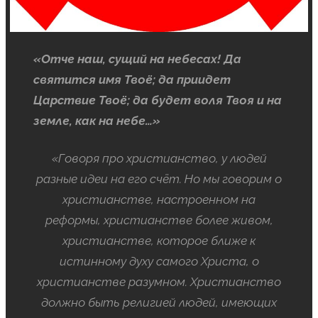
«Отче наш, сущий на небесах! Да
святится имя Твоё; да приидет
Царствие Твоё; да будет воля Твоя и на
земле, как на небе…»
«Говоря про христианство, у людей
разные идеи на его счёт. Но мы говорим о
христианстве, настроенном на
реформы, христианстве более живом,
христианстве, которое ближе к
истинному духу самого Христа, о
христианстве разумном. Христианство
должно быть религией людей, имеющих