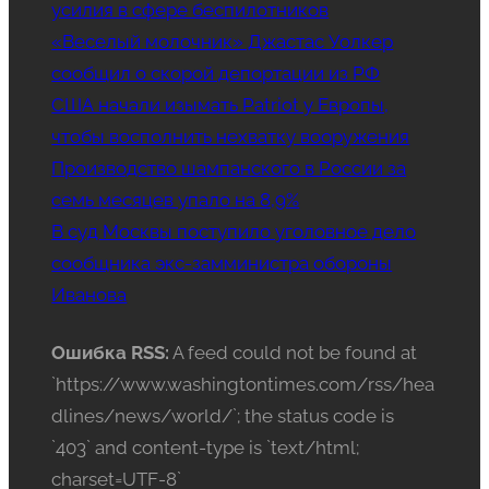
усилия в сфере беспилотников
«Веселый молочник» Джастас Уолкер
сообщил о скорой депортации из РФ
США начали изымать Patriot у Европы,
чтобы восполнить нехватку вооружения
Производство шампанского в России за
семь месяцев упало на 8,9%
В суд Москвы поступило уголовное дело
сообщника экс-замминистра обороны
Иванова
Ошибка RSS:
A feed could not be found at
`https://www.washingtontimes.com/rss/hea
dlines/news/world/`; the status code is
`403` and content-type is `text/html;
charset=UTF-8`