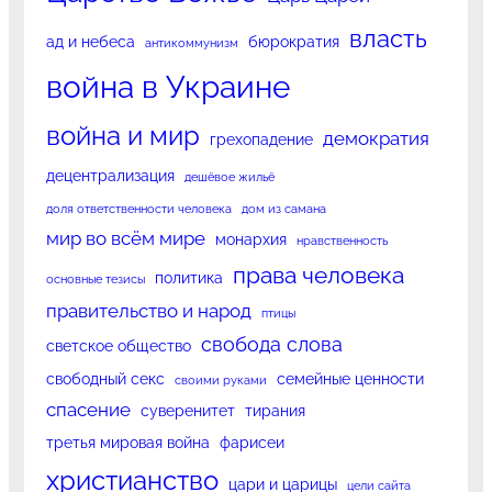
власть
ад и небеса
бюрократия
антикоммунизм
война в Украине
война и мир
демократия
грехопадение
децентрализация
дешёвое жильё
доля ответственности человека
дом из самана
мир во всём мире
монархия
нравственность
права человека
политика
основные тезисы
правительство и народ
птицы
свобода слова
светское общество
свободный секс
семейные ценности
своими руками
спасение
суверенитет
тирания
третья мировая война
фарисеи
христианство
цари и царицы
цели сайта