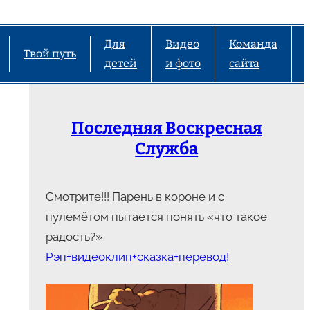
Для
Видео
Команда
Твой путь
детей
и фото
сайта
Последняя Воскресная
Служба
Смотрите!!! Парень в короне и с
пулемётом пытается понять «что такое
радость?»
Рэп+видеоклип+сказка+перевод!