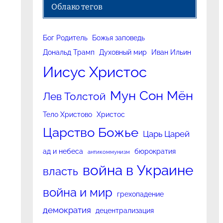
Облако тегов
Бог Родитель
Божья заповедь
Дональд Трамп
Духовный мир
Иван Ильин
Иисус Христос
Мун Сон Мён
Лев Толстой
Тело Христово
Христос
Царство Божье
Царь Царей
ад и небеса
бюрократия
антикоммунизм
война в Украине
власть
война и мир
грехопадение
демократия
децентрализация