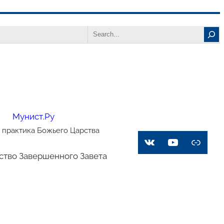
Search
Мунист.Ру
 практика Божьего Царства
VK
YouTube
Link
ство Завершенного Завета