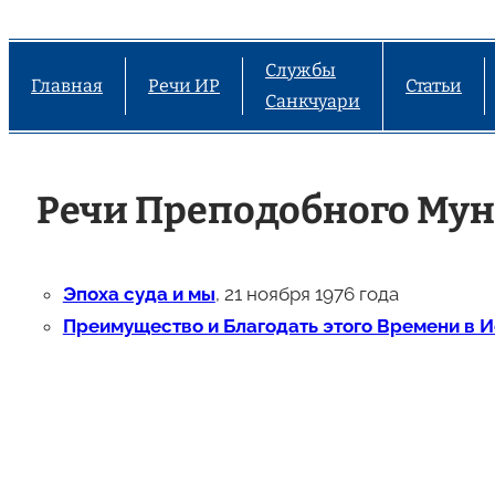
Службы
Главная
Речи ИР
Статьи
Санкчуари
Речи Преподобного Муна
Эпоха суда и мы
, 21 ноября 1976 года
Преимущество и Благодать этого Времени в 