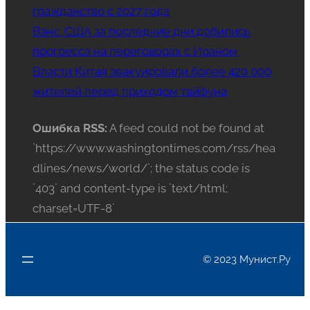
гражданство с 2027 года
Вэнс: США за последние дни добились
прогресса на переговорах с Ираном
Власти Китая эвакуировали более 420 000
жителей перед приходом тайфуна
Ошибка RSS:
A feed could not be found at
`https://www.washingtontimes.com/rss/hea
dlines/news/world/`; the status code is
`403` and content-type is `text/html;
charset=UTF-8`
© 2023 Мунист.Ру