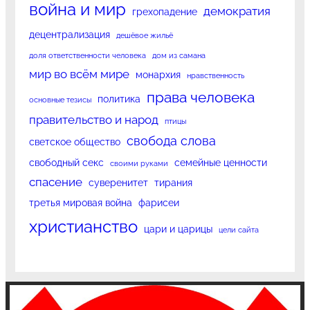
война и мир
демократия
грехопадение
децентрализация
дешёвое жильё
доля ответственности человека
дом из самана
мир во всём мире
монархия
нравственность
права человека
политика
основные тезисы
правительство и народ
птицы
свобода слова
светское общество
свободный секс
семейные ценности
своими руками
спасение
суверенитет
тирания
третья мировая война
фарисеи
христианство
цари и царицы
цели сайта