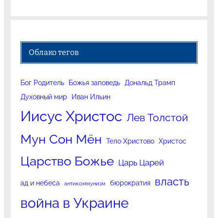
Облако тегов
Бог Родитель
Божья заповедь
Дональд Трамп
Духовный мир
Иван Ильин
Иисус Христос
Лев Толстой
Мун Сон Мён
Тело Христово
Христос
Царство Божье
Царь Царей
власть
ад и небеса
бюрократия
антикоммунизм
война в Украине