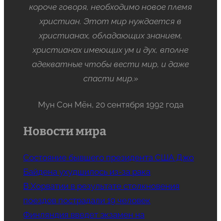
короче говоря, необходимо новое племя
христиан. Этот мир нуждается в
христианах, обладающих знанием,
христианах имеющих ум и дух, вполне
адекватные чтобы вести мир, и даже
спасти мир.»
Мун Сон Мён, 20 сентября 1992 года
Новости мира
Состояние бывшего президента США Джо
Байдена ухудшилось из-за рака
В Хорватии в результате столкновения
поездов пострадали 19 человек
Финляндия введет экзамен на