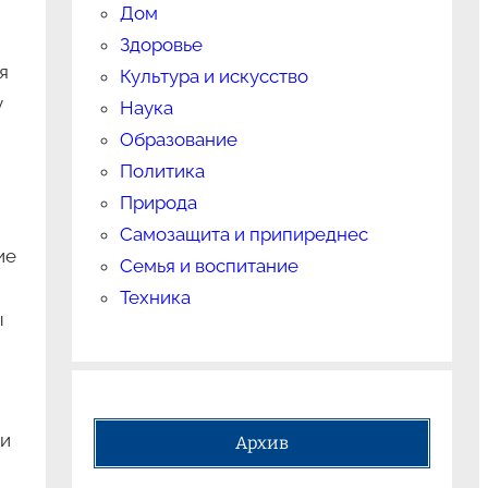
Дом
Здоровье
я
Культура и искусство
у
Наука
Образование
Политика
Природа
Самозащита и припиреднес
ие
Семья и воспитание
Техника
ы
ли
Архив