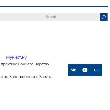
Search
Мунист.Ру
 практика Божьего Царства
VK
YouTube
Link
ство Завершенного Завета