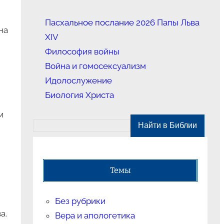
Пасхальное послание 2026 Папы Льва
на
XIV
Философия войны
Война и гомосексуализм
Идолослужение
Биология Христа
м
Темы
Без рубрики
а.
Вера и апологетика