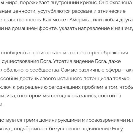
ы мира, переживает внутренний кризис. Она охвачена
зные ценности, усугубляются расовые и этнические
знравственность. Как может Америка, или любая друга
и на домашнем фронте, указать направление к нашем
о сообщества проистекает из нашего пренебрежения
 существования Бога. Утратив видение Бога, даже
 глобального сообщества. Самые различные сферы, так
пособны достичь своего истинного потенциала только
, ключ к разрешению сегодняшних проблем в том, чтоб
изиса, в котором мы сегодня оказались, состоит в
и.
одствуется тремя доминирующими мировоззрениями и
згляд, подчёркивает безусловное подчинение Богу.