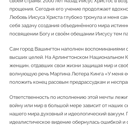
своей страны. 2000 лет назад Иисус Христос в воз
прощения. Сегодня его учение продолжает вдохно
Любовь Иисуса Христа глубоко тронула и меня само
себя задачу создания объединённого мира истинно
посвящении Богу и своём обещании Иисусу тем п
Сам город Вашингтон наполнен воспоминаниями 
высших целей. На Арлингтонском Национальном 
женщин, отдавших свои жизни защищая мир и сво
волнующую речь Мартина Лютера Кинга «У меня ест
положить конец расовым предрассудкам и неспра
Ответственность по исполнению этой мечты лежи
войну или мир в большой мере зависит от наших
нашего мира духовный и идеологический вакуум. 
идеалистическое видение обернулась ошибкой и о