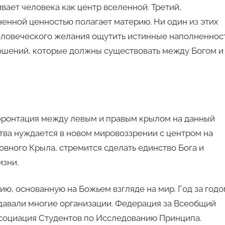
вает человека как центр вселенной. Третий,
ненной ценностью полагает материю. Ни один из этих
 человеческого желания ощутить истинные наполненнос
тношений, которые должны существовать между Богом и
фронтация между левым и правым крылом на данный
тва нуждается в новом мировоззрении с центром на
вного Крыла, стремится сделать единство Бога и
изни.
ию, основанную на Божьем взгляде на мир. Год за годо
здавали многие организации. Федерация за Всеобщий
социация Студентов по Исследованию Принципа.