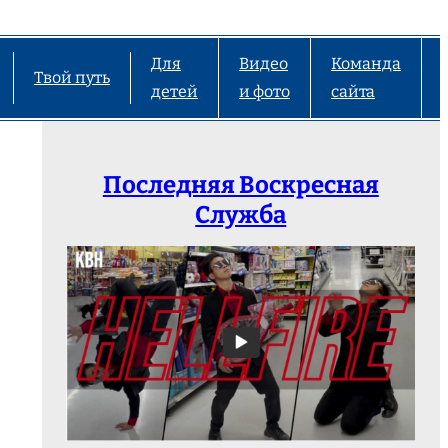
Для
Видео
Команда
Твой путь
детей
и фото
сайта
Последняя Воскресная
Служба