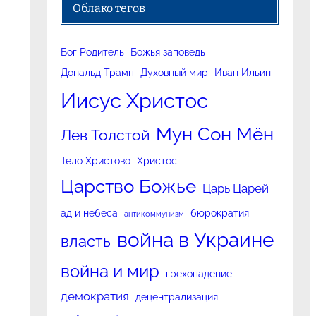
Облако тегов
Бог Родитель
Божья заповедь
Дональд Трамп
Духовный мир
Иван Ильин
Иисус Христос
Мун Сон Мён
Лев Толстой
Тело Христово
Христос
Царство Божье
Царь Царей
ад и небеса
бюрократия
антикоммунизм
война в Украине
власть
война и мир
грехопадение
демократия
децентрализация