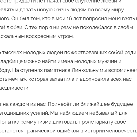
расте тридцати лет начал своё служение любви и
влять и давать новую жизнь людям по всему миру.
го. Он был тем, кто в мои 16 лет попросил меня взять 
й любви. С тех пор я ни разу не поколебался в своём
асхальным воскресным утром.
о тысячах молодых людей пожертвовавших собой ради
Кладбище можно найти имена молодых мужчин и
боду. На ступенях памятника Линкольну мы вспоминае
ь мечта», которая захватила и вдохновила всех нас
ведливости.
т на каждом из нас. Принесёт ли ближайшее будущее
 сегодняшних усилий. Мы наблюдаем небывалый для
Попытка коммунизма диктовать пролетариату своё
станется трагической ошибкой в истории человечеств