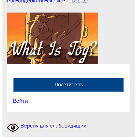
Рэп+видеоклип+сказка+перевод!
Посетитель
Войти
Версия для слабовидящих