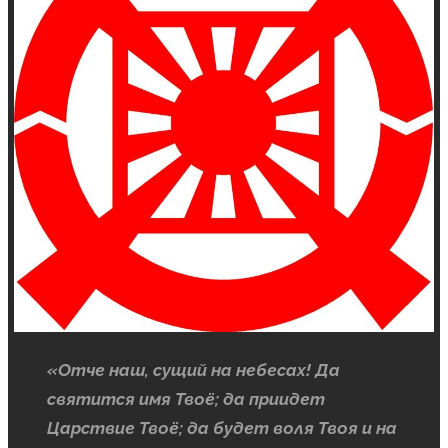
«Отче наш, сущий на небесах! Да
святится имя Твоё; да приидет
Царствие Твоё; да будет воля Твоя и на