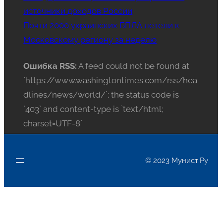
источники доходов России
Почти 2000 украинских БПЛА летели к
Московскому региону за неделю
Ошибка RSS:
A feed could not be found at
`https://www.washingtontimes.com/rss/hea
dlines/news/world/`; the status code is
`403` and content-type is `text/html;
charset=UTF-8`
© 2023 Мунист.Ру