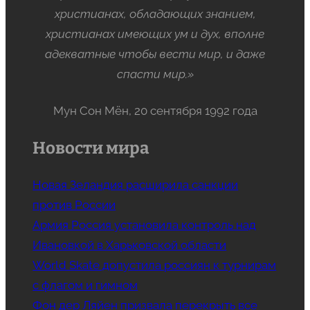
христианах, обладающих знанием,
христианах имеющих ум и дух, вполне
адекватные чтобы вести мир, и даже
спасти мир.»
Мун Сон Мён, 20 сентября 1992 года
Новости мира
Новая Зеландия расширила санкции
против России
Армия Россия установила контроль над
Ивановкой в Харьковской области
World Skate допустила россиян к турнирам
с флагом и гимном
Фон дер Ляйен призвала перекрыть все