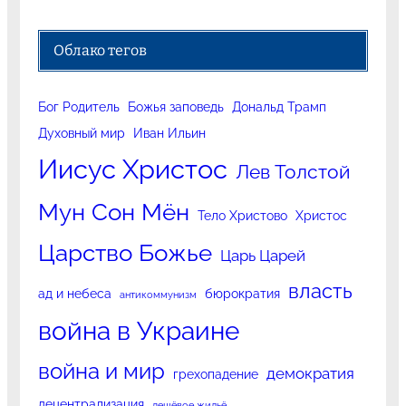
Облако тегов
Бог Родитель
Божья заповедь
Дональд Трамп
Духовный мир
Иван Ильин
Иисус Христос
Лев Толстой
Мун Сон Мён
Тело Христово
Христос
Царство Божье
Царь Царей
власть
ад и небеса
бюрократия
антикоммунизм
война в Украине
война и мир
демократия
грехопадение
децентрализация
дешёвое жильё