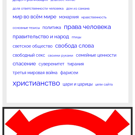
доля ответственности человека
дом из самана
мир во всём мире
монархия
нравственность
права человека
политика
основные тезисы
правительство и народ
птицы
свобода слова
светское общество
свободный секс
семейные ценности
своими руками
спасение
суверенитет
тирания
третья мировая война
фарисеи
христианство
цари и царицы
цели сайта