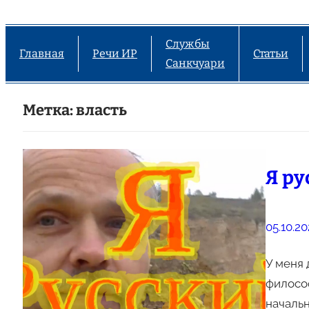
Службы
Главная
Речи ИР
Статьи
Санкчуари
Метка:
власть
Я ру
05.10.20
У меня 
философ
начальни