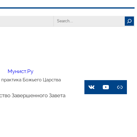
Search
Мунист.Ру
 практика Божьего Царства
VK
YouTube
Link
ство Завершенного Завета