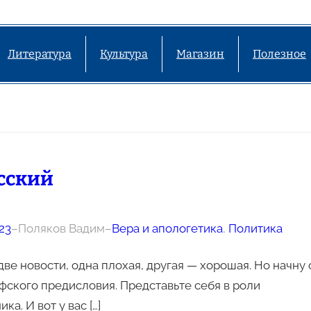
Литература
Культура
Магазин
Полезное
сский
23
–
Поляков Вадим
–
Вера и апологетика
, 
Политика
две новости, одна плохая, другая — хорошая. Но начну 
ского предисловия. Представьте себя в роли
ка. И вот у вас […]