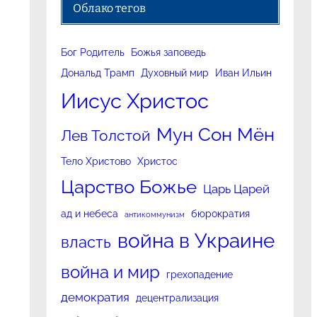
Облако тегов
Бог Родитель
Божья заповедь
Дональд Трамп
Духовный мир
Иван Ильин
Иисус Христос
Мун Сон Мён
Лев Толстой
Тело Христово
Христос
Царство Божье
Царь Царей
ад и небеса
бюрократия
антикоммунизм
война в Украине
власть
война и мир
грехопадение
демократия
децентрализация