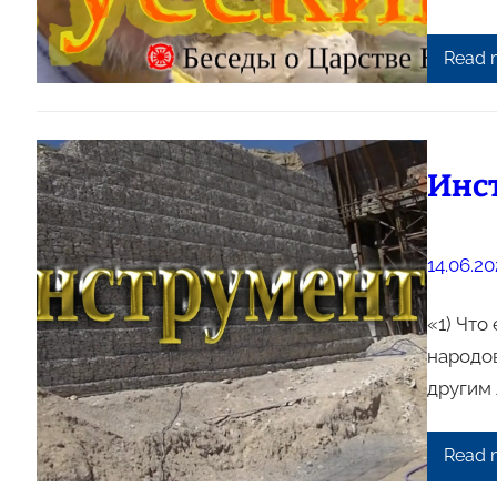
Read 
Инс
14.06.20
«1) Что
народов
другим 
Read 