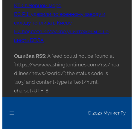
КТК в Черном море
ВС РФ ударили по военному заводу и
складу топлива в Киеве
На подлете к Москве уничтожены еще
шесть БПЛА
Ошибка RSS:
A feed could not be found at
`https://www.washingtontimes.com/rss/hea
dlines/news/world/`; the status code is
`403` and content-type is `text/html;
charset=UTF-8`
© 2023 Мунист.Ру