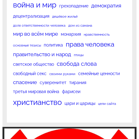
война и мир
демократия
грехопадение
децентрализация
дешёвое жильё
доля ответственности человека
дом из самана
мир во всём мире
монархия
нравственность
права человека
политика
основные тезисы
правительство и народ
птицы
свобода слова
светское общество
свободный секс
семейные ценности
своими руками
спасение
суверенитет
тирания
третья мировая война
фарисеи
христианство
цари и царицы
цели сайта