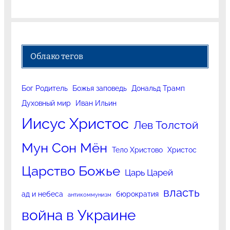
Облако тегов
Бог Родитель
Божья заповедь
Дональд Трамп
Духовный мир
Иван Ильин
Иисус Христос
Лев Толстой
Мун Сон Мён
Тело Христово
Христос
Царство Божье
Царь Царей
власть
ад и небеса
бюрократия
антикоммунизм
война в Украине