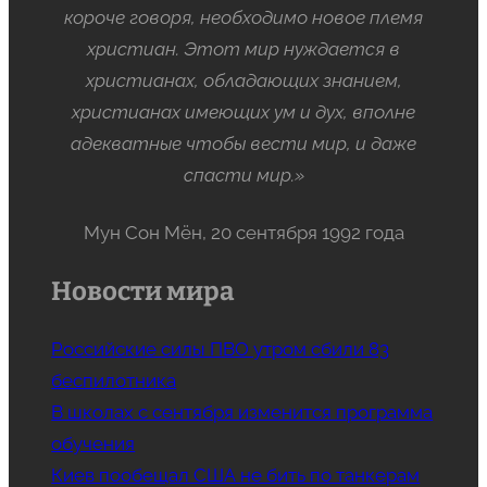
короче говоря, необходимо новое племя
христиан. Этот мир нуждается в
христианах, обладающих знанием,
христианах имеющих ум и дух, вполне
адекватные чтобы вести мир, и даже
спасти мир.»
Мун Сон Мён, 20 сентября 1992 года
Новости мира
Российские силы ПВО утром сбили 83
беспилотника
В школах с сентября изменится программа
обучения
Киев пообещал США не бить по танкерам