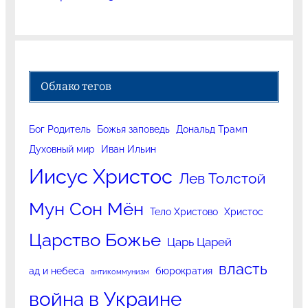
Облако тегов
Бог Родитель
Божья заповедь
Дональд Трамп
Духовный мир
Иван Ильин
Иисус Христос
Лев Толстой
Мун Сон Мён
Тело Христово
Христос
Царство Божье
Царь Царей
власть
ад и небеса
бюрократия
антикоммунизм
война в Украине