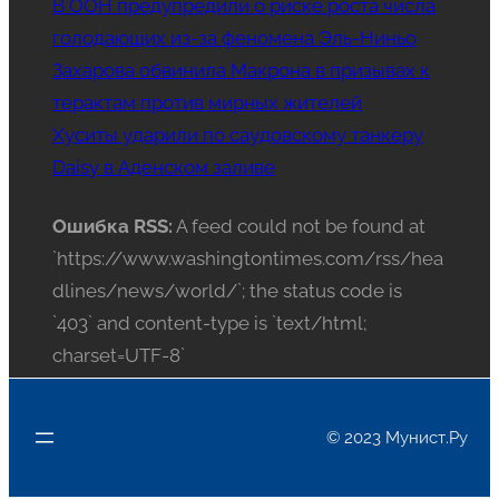
В ООН предупредили о риске роста числа
голодающих из-за феномена Эль-Ниньо
Захарова обвинила Макрона в призывах к
терактам против мирных жителей
Хуситы ударили по саудовскому танкеру
Daisy в Аденском заливе
Ошибка RSS:
A feed could not be found at
`https://www.washingtontimes.com/rss/hea
dlines/news/world/`; the status code is
`403` and content-type is `text/html;
charset=UTF-8`
© 2023 Мунист.Ру