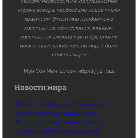
сегодня необходимы в христианстве;
короче говоря, необходимо новое племя
христиан. Этот мир нуждается в
христианах, обладающих знанием,
христианах имеющих ум и дух, вполне
адекватные чтобы вести мир, и даже
спасти мир.»
Мун Сон Мён, 20 сентября 1992 года
Новости мира
Фильм «Человек-паук: Новый день»
собрал более $1,1 млрд за неделю
Bloomberg: Трамп готовится ввести
пошлины на импорт поликремния