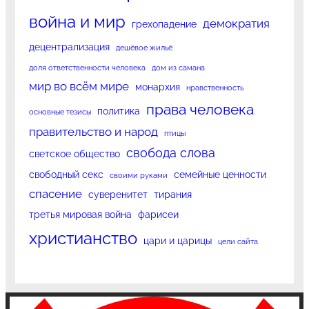
война и мир
демократия
грехопадение
децентрализация
дешёвое жильё
доля ответственности человека
дом из самана
мир во всём мире
монархия
нравственность
права человека
политика
основные тезисы
правительство и народ
птицы
свобода слова
светское общество
свободный секс
семейные ценности
своими руками
спасение
суверенитет
тирания
третья мировая война
фарисеи
христианство
цари и царицы
цели сайта