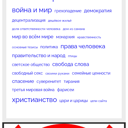
война и мир
демократия
грехопадение
децентрализация
дешёвое жильё
доля ответственности человека
дом из самана
мир во всём мире
монархия
нравственность
права человека
политика
основные тезисы
правительство и народ
птицы
свобода слова
светское общество
свободный секс
семейные ценности
своими руками
спасение
суверенитет
тирания
третья мировая война
фарисеи
христианство
цари и царицы
цели сайта