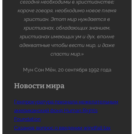
сегодня необходимы в христианстве;
короче говоря, необходимо новое племя
христиан. Этот мир нуждается в
христианах, обладающих знанием,
христианах имеющих ум и дух, вполне
адекватные чтобы вести мир, и даже
спасти мир.»
Мун Сон Мён, 20 сентября 1992 года
Новости мира
Генпрокуратура признала нежелательным
американский фонд Human Rights
Foundation
Сазанов: вопрос о введении windfall tax