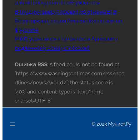
для металлургов не обсуждается
В Госдуму внесут проект об отмене ЕГЭ
Безос продал акции Amazon более чем на
$350 млн
МИД усомнился в готовности Армении к
подлинному союзу с Россией
Ошибка RSS:
A feed could not be found at
`https://www.washingtontimes.com/rss/hea
dlines/news/world/`; the status code is
`403` and content-type is `text/html;
charset=UTF-8`
© 2023 Мунист.Ру