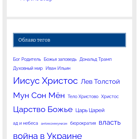
Облако тегов
Бог Родитель
Божья заповедь
Дональд Трамп
Духовный мир
Иван Ильин
Иисус Христос
Лев Толстой
Мун Сон Мён
Тело Христово
Христос
Царство Божье
Царь Царей
власть
ад и небеса
бюрократия
антикоммунизм
война в Украине